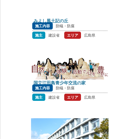
みよし風土記の丘
施工内容
防蟻・防腐
施主
建設省
エリア
広島県
国立江田島青少年交流の家
施工内容
防蟻・防腐
施主
建設省
エリア
広島県