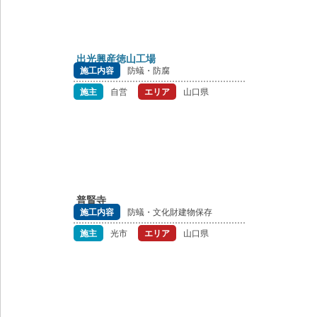
出光興産徳山工場
施工内容
防蟻・防腐
施主
自営
エリア
山口県
普賢寺
施工内容
防蟻・文化財建物保存
施主
光市
エリア
山口県