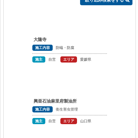
絞り込み検索をする
大隆寺
施工内容
防蟻・防腐
施主
自営
エリア
愛媛県
興亜石油麻里府製油所
施工内容
衛生害虫管理
施主
自営
エリア
山口県