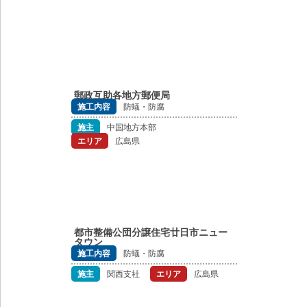
郵政互助各地方郵便局
施工内容
防蟻・防腐
施主
中国地方本部
エリア
広島県
都市整備公団分譲住宅廿日市ニュー
タウン
施工内容
防蟻・防腐
施主
関西支社
エリア
広島県