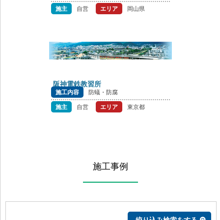
施主
自営
エリア
岡山県
阪神電鉄教習所
施工内容
防蟻・防腐
施主
自営
エリア
東京都
施工事例