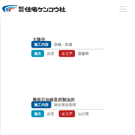
住宅ケンコウ社
絞り込み検索をする
住まいのあらゆる場面でサポート致します！
大隆寺
施工内容
防蟻・防腐
施主
自営
エリア
愛媛県
興亜石油麻里府製油所
施工内容
衛生害虫管理
施主
自営
エリア
山口県