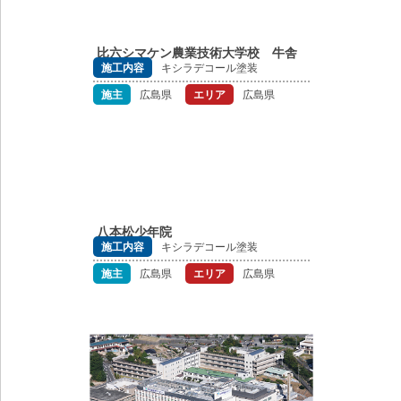
比六シマケン農業技術大学校 牛舎
施工内容
キシラデコール塗装
施主
広島県
エリア
広島県
八本松少年院
施工内容
キシラデコール塗装
施主
広島県
エリア
広島県