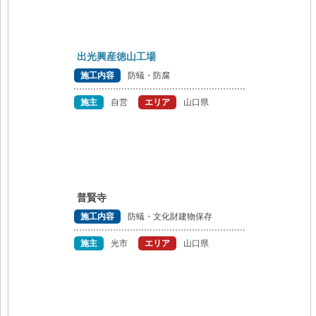
出光興産徳山工場
施工内容
防蟻・防腐
施主
自営
エリア
山口県
普賢寺
施工内容
防蟻・文化財建物保存
施主
光市
エリア
山口県