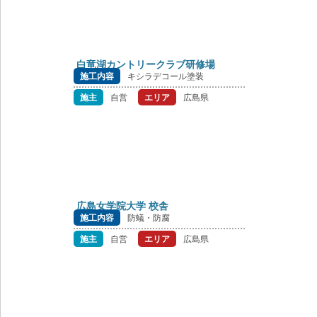
白竜湖カントリークラブ研修場
施工内容
キシラデコール塗装
施主
自営
エリア
広島県
広島女学院大学 校舎
施工内容
防蟻・防腐
施主
自営
エリア
広島県