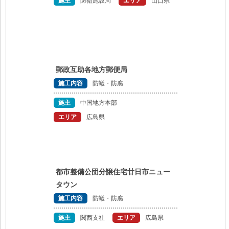
施主
防衛施設局
エリア
山口県
郵政互助各地方郵便局
施工内容
防蟻・防腐
施主
中国地方本部
エリア
広島県
都市整備公団分譲住宅廿日市ニュー
タウン
施工内容
防蟻・防腐
施主
関西支社
エリア
広島県