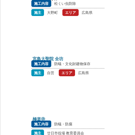
施工内容
松くい虫防除
施主
大野町
エリア
広島県
宮島大聖院 全坊
施工内容
防蟻・文化財建物保存
施主
自営
エリア
広島県
極楽寺
施工内容
防蟻・防腐
施主
廿日市役場 教育委員会