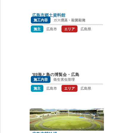
広島市郷土資料館
施工内容
ガス燻蒸・殺菌殺黴
施主
広島市
エリア
広島県
'89海と鳥の博覧会・広島
施工内容
衛生害虫管理
施主
広島市
エリア
広島県