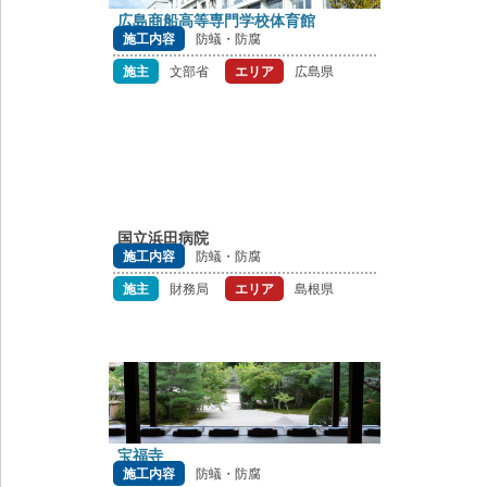
広島商船高等専門学校体育館
施工内容
防蟻・防腐
施主
文部省
エリア
広島県
国立浜田病院
施工内容
防蟻・防腐
施主
財務局
エリア
島根県
宝福寺
施工内容
防蟻・防腐