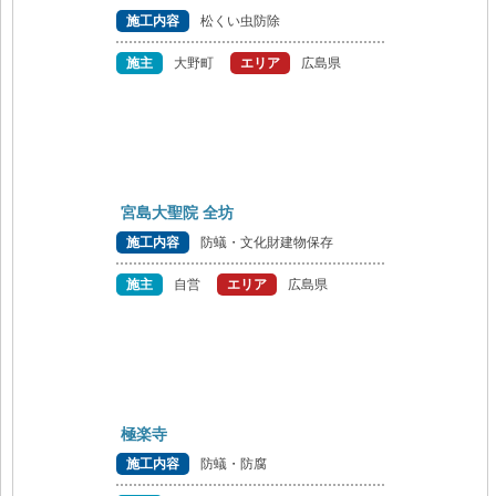
施工内容
松くい虫防除
施主
大野町
エリア
広島県
宮島大聖院 全坊
施工内容
防蟻・文化財建物保存
施主
自営
エリア
広島県
極楽寺
施工内容
防蟻・防腐