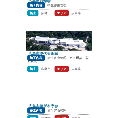
広島市競輪場
施工内容
衛生害虫管理
施主
広島市
エリア
広島県
広島市現代美術館
施工内容
衛生害虫管理・ガス燻蒸・殺
菌殺黴
施主
広島市
エリア
広島県
広島市役所本庁舎
施工内容
衛生害虫管理