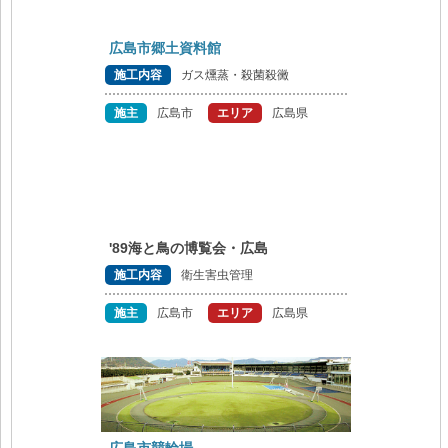
広島市郷土資料館
施工内容
ガス燻蒸・殺菌殺黴
施主
広島市
エリア
広島県
'89海と鳥の博覧会・広島
施工内容
衛生害虫管理
施主
広島市
エリア
広島県