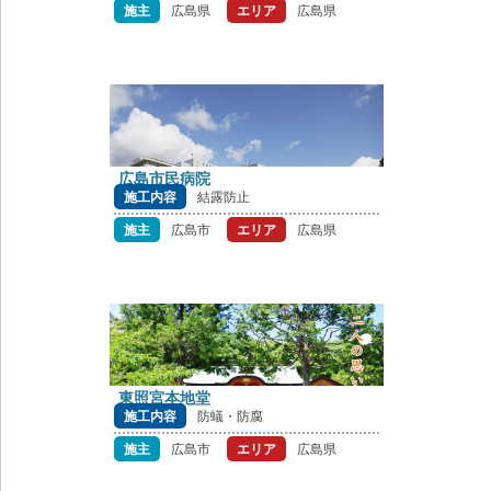
施主
広島県
エリア
広島県
広島市民病院
施工内容
結露防止
施主
広島市
エリア
広島県
東照宮本地堂
施工内容
防蟻・防腐
施主
広島市
エリア
広島県