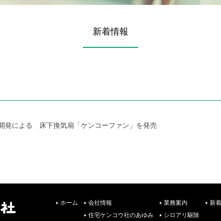
新着情報
開発による 床下換気扇「ケンコーファン」を発売
ホーム
会社情報
業務案内
新
住宅ケンコウ社のあゆみ
シロアリ駆除