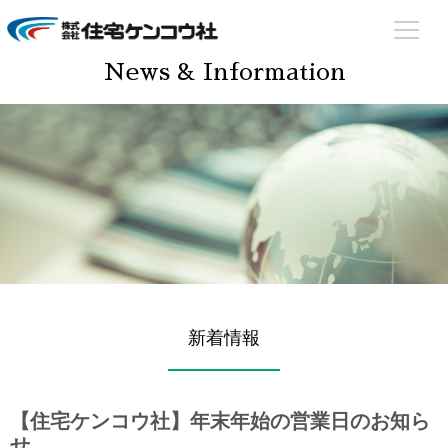
住宅ケンコウ社
住まいのあらゆる場面でサポート致します！
News & Information
新着情報
【住宅ケンコウ社】年末年始の営業日のお知ら
せ