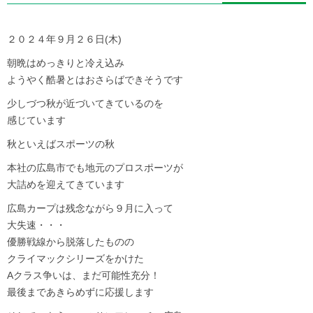
２０２４年９月２６日(木)
朝晩はめっきりと冷え込み
ようやく酷暑とはおさらばできそうです
少しづつ秋が近づいてきているのを
感じています
秋といえばスポーツの秋
本社の広島市でも地元のプロスポーツが
大詰めを迎えてきています
広島カープは残念ながら９月に入って
大失速・・・
優勝戦線から脱落したものの
クライマックシリーズをかけた
Aクラス争いは、まだ可能性充分！
最後まであきらめずに応援します