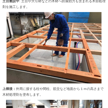
土台敷設中
: 土台や大引材などの木材へ防腐効力も含まれる木部処理
剤を施工します。
上棟後：
外周に接する柱や間柱、筋交など地面から１ｍの高さまで
木材処理剤を塗布します。