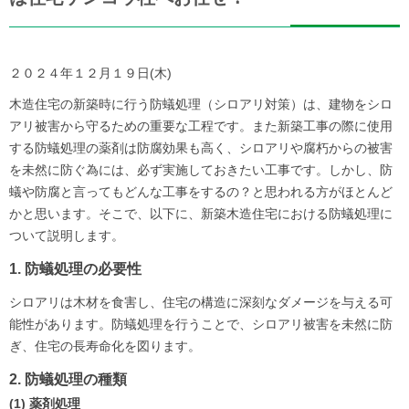
２０２４年１２月１９日(木)
木造住宅の新築時に行う防蟻処理（シロアリ対策）は、建物をシロ
アリ被害から守るための重要な工程です。また新築工事の際に使用
する防蟻処理の薬剤は防腐効果も高く、シロアリや腐朽からの被害
を未然に防ぐ為には、必ず実施しておきたい工事です。しかし、防
蟻や防腐と言ってもどんな工事をするの？と思われる方がほとんど
かと思います。そこで、以下に、新築木造住宅における防蟻処理に
ついて説明します。
1. 防蟻処理の必要性
シロアリは木材を食害し、住宅の構造に深刻なダメージを与える可
能性があります。防蟻処理を行うことで、シロアリ被害を未然に防
ぎ、住宅の長寿命化を図ります。
2. 防蟻処理の種類
(1) 薬剤処理