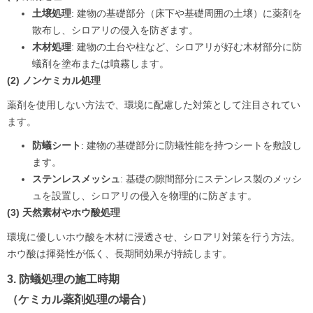
土壌処理
: 建物の基礎部分（床下や基礎周囲の土壌）に薬剤を
散布し、シロアリの侵入を防ぎます。
木材処理
: 建物の土台や柱など、シロアリが好む木材部分に防
蟻剤を塗布または噴霧します。
(2) ノンケミカル処理
薬剤を使用しない方法で、環境に配慮した対策として注目されてい
ます。
防蟻シート
: 建物の基礎部分に防蟻性能を持つシートを敷設し
ます。
ステンレスメッシュ
: 基礎の隙間部分にステンレス製のメッシ
ュを設置し、シロアリの侵入を物理的に防ぎます。
(3) 天然素材やホウ酸処理
環境に優しいホウ酸を木材に浸透させ、シロアリ対策を行う方法。
ホウ酸は揮発性が低く、長期間効果が持続します。
3. 防蟻処理の施工時期
（ケミカル薬剤処理の場合）