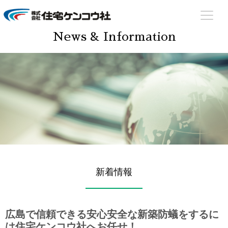
住宅ケンコウ社
住まいのあらゆる場面でサポート致します！
News & Information
新着情報
広島で信頼できる安心安全な新築防蟻をするに
は住宅ケンコウ社へお任せ！