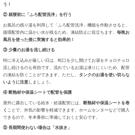
う！
② 就寝前に「ふろ配管洗浄」を行う
お風呂の残り湯を利用して「ふろ配管洗浄」機能を作動させると、
循環配管内に温かい水が残るため、凍結防止に役立ちます。
毎晩お
風呂を使った後に実施すると効果的！
③ 少量のお湯を流し続ける
特に冷え込みが厳しい日は、蛇口を少し開けてお湯をチョロチョロ
流し続けるのも有効です。流れているお湯は凍りにくいため、配管
の凍結を防ぐことができます。ただし、
タンクのお湯を使い切らな
いように注意
しましょう。
④ 断熱材や保温シートで配管を保護
屋外に露出している給水・給湯配管には、
断熱材や保温シートを巻
く
ことで、外気の影響を軽減できます。ホームセンターなどで購入
できるので、冬本番前に準備しておくと安心です。
⑤ 長期間使わない場合は「水抜き」