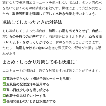
旅行などで長期間エコキュートを使用しない場合は、タンク内の水
を抜いておくのも凍結防止に有効です。機種によって方法が異なる
ため、
取扱説明書を確認して正しく水抜き作業を行いましょう。
凍結してしまったときの対処法
もし凍結してしまった場合は、
無理にお湯を出そうとせず、自然に
溶けるのを待つのが基本
です。凍結部分にタオルを巻き、
ぬるま湯
（40℃以下）をゆっくりかける
と、解凍を早めることができます。
ただし、
熱湯をかけるのはNG!
急激な温度変化で配管が破損する恐
れがあり
まとめ：しっかり対策して冬も快適に！
エコキュートの凍結は、適切な対策をすれば防ぐことができます。
電源を切らない（凍結予防ヒーターを活用）
お風呂の配管洗浄を活用する
寒い日は少し水を流し続ける
配管を保温材でカバーする
長期間使わないときは水抜きする